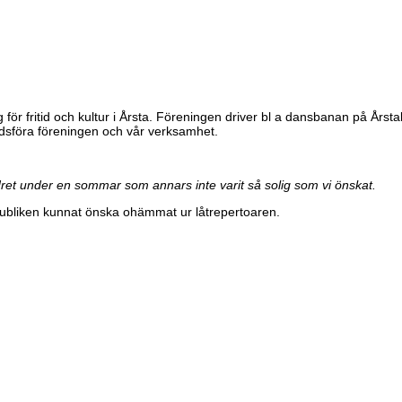
 för fritid och kultur i Årsta. Föreningen driver bl a dansbanan på Årst
nadsföra föreningen och vår verksamhet.
ret under en sommar som annars inte varit så solig som vi önskat.
t publiken kunnat önska ohämmat ur låtrepertoaren.