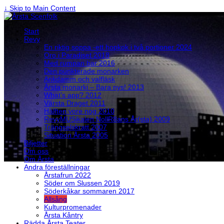
↓ Skip to Main Content
Start
Revy
En riktig soppa -ett hopkok i två portioner 2024
Oro i Paradiset 2018
Med rumpan bar 2016
Den punkterade monarken
Ankdamm och valfläsk
Årsta monarki – Bara nys! 2013
What’s app? 2012
Värsta Draget 2011
Hälften vore nog 2010
RevyMUSikalen NollR8ans År(sta) 2009
Trängselskratt 2007
Situation Årsta 2005
Biljetter
Om oss
Om Årsta
Andra föreställningar
Årstafrun 2022
Söder om Slussen 2019
Söderkåkar sommaren 2017
Allsång
Kulturpromenader
Årsta Kåntry
Rädda Årsta Teater