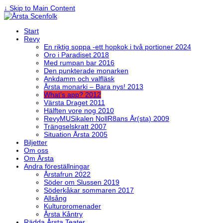
↓ Skip to Main Content
Start
Revy
En riktig soppa -ett hopkok i två portioner 2024
Oro i Paradiset 2018
Med rumpan bar 2016
Den punkterade monarken
Ankdamm och valfläsk
Årsta monarki – Bara nys! 2013
What’s app? 2012
Värsta Draget 2011
Hälften vore nog 2010
RevyMUSikalen NollR8ans År(sta) 2009
Trängselskratt 2007
Situation Årsta 2005
Biljetter
Om oss
Om Årsta
Andra föreställningar
Årstafrun 2022
Söder om Slussen 2019
Söderkåkar sommaren 2017
Allsång
Kulturpromenader
Årsta Kåntry
Rädda Årsta Teater