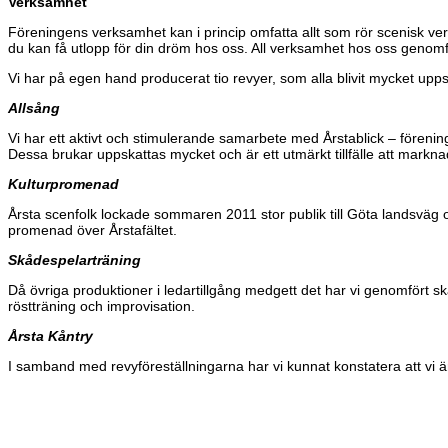
Verksamhet
Föreningens verksamhet kan i princip omfatta allt som rör scenisk verk
du kan få utlopp för din dröm hos oss. All verksamhet hos oss genomf
Vi har på egen hand producerat tio revyer, som alla blivit mycket upp
Allsång
Vi har ett aktivt och stimulerande samarbete med Årstablick – förening
Dessa brukar uppskattas mycket och är ett utmärkt tillfälle att mark
Kulturpromenad
Årsta scenfolk lockade sommaren 2011 stor publik till Göta landsväg o
promenad över Årstafältet.
Skådespelarträning
Då övriga produktioner i ledartillgång medgett det har vi genomfört sk
röstträning och improvisation.
Årsta Kåntry
I samband med revyföreställningarna har vi kunnat konstatera att vi är