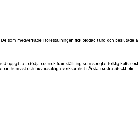
. De som medverkade i föreställningen fick blodad tand och beslutade att e
med uppgift att stödja scenisk framställning som speglar folklig kultur
ar sin hemvist och huvudsakliga verksamhet i Årsta i södra Stockholm.