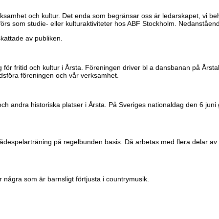
samhet och kultur. Det enda som begränsar oss är ledarskapet, vi behöver
örs som studie- eller kulturaktiviteter hos ABF Stockholm. Nedanståen
skattade av publiken.
 för fritid och kultur i Årsta. Föreningen driver bl a dansbanan på Årst
nadsföra föreningen och vår verksamhet.
ch andra historiska platser i Årsta. På Sveriges nationaldag den 6 jun
ådespelarträning på regelbunden basis. Då arbetas med flera delar av en 
 några som är barnsligt förtjusta i countrymusik.