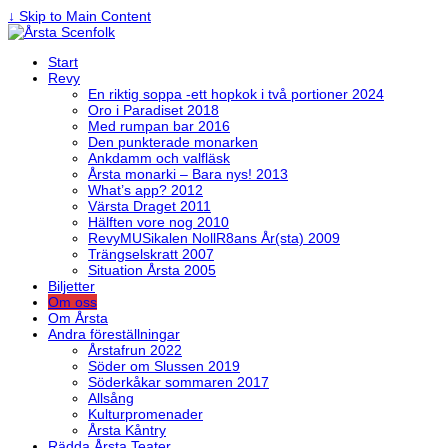
↓ Skip to Main Content
Start
Revy
En riktig soppa -ett hopkok i två portioner 2024
Oro i Paradiset 2018
Med rumpan bar 2016
Den punkterade monarken
Ankdamm och valfläsk
Årsta monarki – Bara nys! 2013
What’s app? 2012
Värsta Draget 2011
Hälften vore nog 2010
RevyMUSikalen NollR8ans År(sta) 2009
Trängselskratt 2007
Situation Årsta 2005
Biljetter
Om oss
Om Årsta
Andra föreställningar
Årstafrun 2022
Söder om Slussen 2019
Söderkåkar sommaren 2017
Allsång
Kulturpromenader
Årsta Kåntry
Rädda Årsta Teater